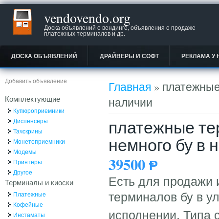
vendovendo.org
Доска объявлений о вендинге, объявления о продаже
платежных терминалов и др.
ДОСКА ОБЪЯВЛЕНИЙ
ДРАЙВЕРЫ И СОФТ
РЕКЛАМА У 
Вы здесь
Добавить объявление
Главная
» платежные
Комплектующие
наличии
Купюроприемники
платежные те
Диспенсеры
Тачскрины
немного бу в 
Монетоприемники
Модемы
39500
Ᵽ
Принтеры
Другое
Есть для продажи 
Терминалы и киоски
Платежные
терминалов бу в у
Кофейные
исполнении. Типа с
Инстаматы