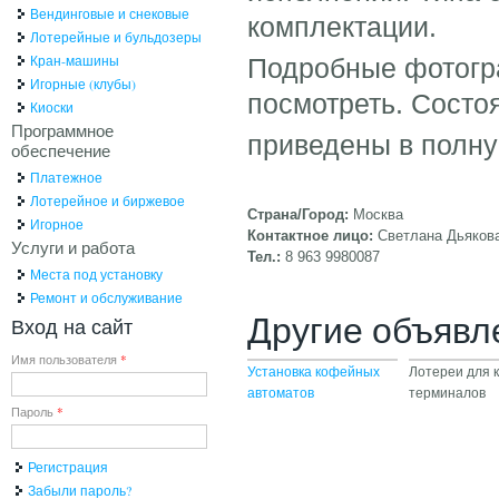
Вендинговые и снековые
комплектации.
Лотерейные и бульдозеры
Кран-машины
Подробные фотогра
Игорные (клубы)
посмотреть. Состо
Киоски
Программное
приведены в полну
обеспечение
Платежное
Лотерейное и биржевое
Страна/Город:
Москва
Игорное
Контактное лицо:
Светлана Дьяков
Услуги и работа
Тел.:
8 963 9980087
Места под установку
Ремонт и обслуживание
Другие объявл
Вход на сайт
Имя пользователя
*
Установка кофейных
Лотереи для к
автоматов
терминалов
Пароль
*
Регистрация
Забыли пароль?