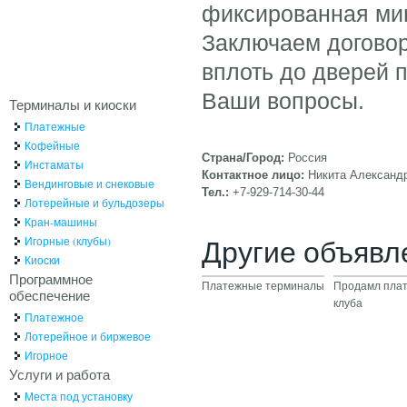
фиксированная ми
Заключаем договор
вплоть до дверей 
Ваши вопросы.
Терминалы и киоски
Платежные
Кофейные
Страна/Город:
Россия
Инстаматы
Контактное лицо:
Никита Александ
Вендинговые и снековые
Тел.:
+7-929-714-30-44
Лотерейные и бульдозеры
Кран-машины
Другие объявл
Игорные (клубы)
Киоски
Программное
Платежные терминалы
Продамл плат
обеспечение
клуба
Платежное
Лотерейное и биржевое
Игорное
Услуги и работа
Места под установку