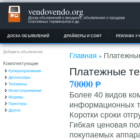
vendovendo.org
Доска объявлений о вендинге, объявления о продаже
платежных терминалов и др.
ДОСКА ОБЪЯВЛЕНИЙ
ДРАЙВЕРЫ И СОФТ
РЕКЛАМА У 
Вы здесь
Добавить объявление
Главная
» Платежные
Комплектующие
Платежные тер
Купюроприемники
Диспенсеры
70000
Ᵽ
Тачскрины
Монетоприемники
Более 40 видов ко
Модемы
информационных т
Принтеры
Другое
Коротки сроки отгр
Гибкая ценовая по
покупаемых аппара