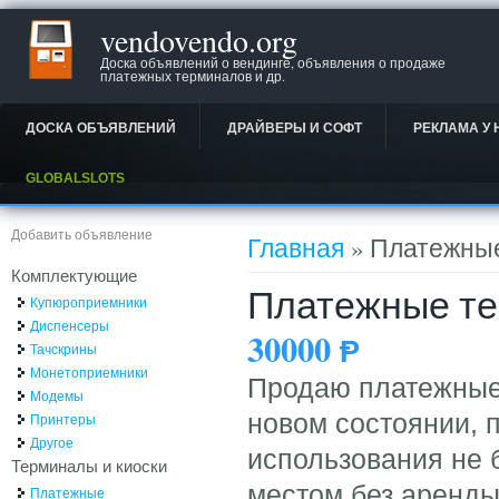
vendovendo.org
Доска объявлений о вендинге, объявления о продаже
платежных терминалов и др.
ДОСКА ОБЪЯВЛЕНИЙ
ДРАЙВЕРЫ И СОФТ
РЕКЛАМА У 
GLOBALSLOTS
Вы здесь
Добавить объявление
Главная
» Платежны
Комплектующие
Платежные т
Купюроприемники
Диспенсеры
30000
Ᵽ
Тачскрины
Монетоприемники
Продаю платежные 
Модемы
новом состоянии, 
Принтеры
Другое
использования не
Терминалы и киоски
местом без аренды
Платежные