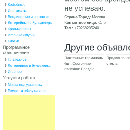
Кофейные
не успеваю.
Инстаматы
Вендинговые и снековые
Страна/Город:
Москва
Лотерейные и бульдозеры
Контактное лицо:
Олег
Тел.:
+79268295240
Кран-машины
Игорные (клубы)
Киоски
Другие объявл
Программное
обеспечение
Платежные терминалы
Продаю сенс
Платежное
6шт. Состояние
стекла
Лотерейное и букмекерка
отличное Продаю
Игорное
Услуги и работа
Места под установку
Ремонт и обслуживание