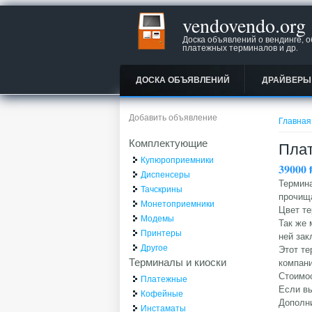
vendovendo.org
Доска объявлений о вендинге, 
платежных терминалов и др.
ДОСКА ОБЪЯВЛЕНИЙ
ДРАЙВЕРЫ
Вы зд
Добавить объявление
Главная
Комплектующие
Плат
Купюроприемники
39000
Диспенсеры
Термин
Тачскрины
прочища
Монетоприемники
Цвет т
Модемы
Так же 
Принтеры
ней зак
Другое
Этот те
Терминалы и киоски
компани
Стоимос
Платежные
Если вы
Кофейные
Дополн
Инстаматы