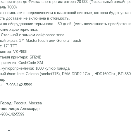
ка принтера до Фискального регистратора 20 000 (Фискальный онлайн р
ель 7000)
мы помогаем с подключением к платежной системе, которая будет уста
ть доставки не включена в стоимость.
я на оборудование терминала – 30 дней. (есть возможность приобретени
ские характеристики:
 Стальной с замком сейфового типа
ый экран: 17" MasterTouch или General Touch
: 17" TFT
интер: VKP80II
тания принтера: БП24В
приемник: CashCode SM
 купюроприемника: 1000 купюр Канада
ый блок: Intel Celeron (socket775), RAM DDR2 1Gb+, HDD160Gb+, БП 35
ндр
: +7-903-142-5599
/Город:
Россия, Москва
тное лицо:
Алексардр
-903-142-5599