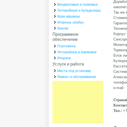
Доработ
Вендинговые и снековые
накопит
Лотерейные и бульдозеры
Так же 
Кран-машины
Стоимос
Игорные (клубы)
Гаранти
Киоски
Техниче
Программное
Корпус:
обеспечение
Сенсорн
Монитор
Платежное
Термопр
Лотерейное и биржевое
Блок пи
Игорное
Купюро
Услуги и работа
Кассета
Места под установку
Системн
Ремонт и обслуживание
Алекса
телефон
e-mail:
Страна
Контак
Тел.:
+7