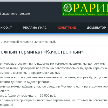
объявления о продаже
 И СОФТ
РЕКЛАМА У НАС
ХОЛИТРЕЙД
ДОМИНАТОР
есь
» Платежный терминал «Качественный»
ежный терминал «Качественный»
Ᵽ
ал хорошем состоянии, с надежными комплектующими, мы делаем ему п
ем от пыли, проверяем все узлы на работоспособность, даем гарантию.
ерминала может быть практически любым.
мы поможем с подключением к платежной системе, которая будет устан
лючите договор, и будете работать.
рминал можно забрать у нас со склада в Москве, а если вы в другом го
ей его.
ть 1 (одного) терминала – 39 000 руб.
 планируете приобрести несколько терминалов, их стоимость обговари
ителльно: