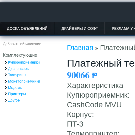
ДОСКА ОБЪЯВЛЕНИЙ
ДРАЙВЕРЫ И СОФТ
РЕКЛАМА У 
Вы здесь
Добавить объявление
Главная
» Платежны
Комплектующие
Платежный т
Купюроприемники
Диспенсеры
90066
Ᵽ
Тачскрины
Монетоприемники
Характеристика
Модемы
Купюроприемник:
Принтеры
Другое
CashCode MVU
Корпус:
ПТ-3
Термопринтер: