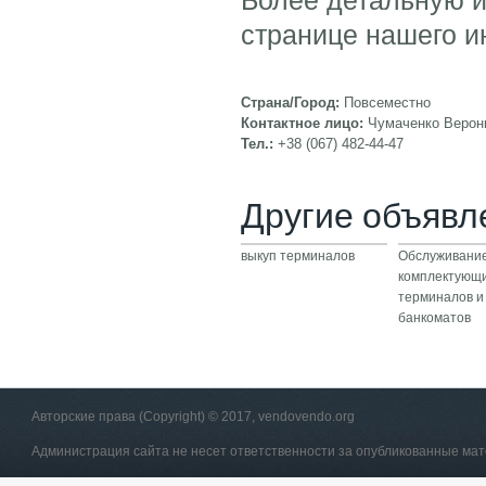
странице нашего и
Страна/Город:
Повсеместно
Контактное лицо:
Чумаченко Верон
Тел.:
+38 (067) 482-44-47
Другие объявл
выкуп терминалов
Обслуживание
комплектующи
терминалов и
банкоматов
Авторские права (Copyright) © 2017, vendovendo.org
Администрация сайта не несет ответственности за опубликованные ма