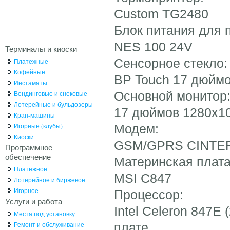
Custom TG2480
Блок питания для 
NES 100 24V
Терминалы и киоски
Сенсорное стекло:
Платежные
Кофейные
BP Touch 17 дюйм
Инстаматы
Основной монитор
Вендинговые и снековые
Лотерейные и бульдозеры
17 дюймов 1280x1
Кран-машины
Игорные (клубы)
Модем:
Киоски
GSM/GPRS CINTER
Программное
обеспечение
Материнская плата
Платежное
MSI C847
Лотерейное и биржевое
Игорное
Процессор:
Услуги и работа
Intel Celeron 847E
Места под установку
Ремонт и обслуживание
плате