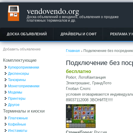
vendovendo.org
Доска объявлений о вендинге, объявления о продаже
платежных терминалов и др.
ДОСКА ОБЪЯВЛЕНИЙ
ДРАЙВЕРЫ И СОФТ
РЕКЛАМА У 
Вы здесь
Добавить объявление
Главная
» Подключение без посредник
Комплектующие
Подключение без пос
Купюроприемники
бесплатно
Диспенсеры
Робот, ЛотоКвитанция
Тачскрины
Электрошанс, ГрандЛото
Монетоприемники
Глобал Слотс
Модемы
условия оговариваются индивидуал
Принтеры
89037112008 ЗВОНИТЕ!!!!
Другое
Терминалы и киоски
Платежные
Кофейные
Инстаматы
Страна/Город:
Россия