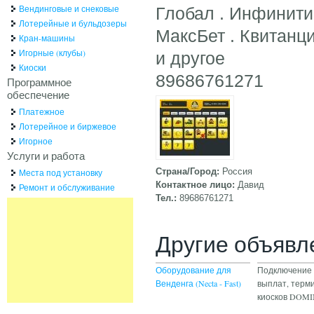
Вендинговые и снековые
Глобал . Инфинити
Лотерейные и бульдозеры
МаксБет . Квитанци
Кран-машины
Игорные (клубы)
и другое
Киоски
89686761271
Программное
обеспечение
Платежное
Лотерейное и биржевое
Игорное
Услуги и работа
Страна/Город:
Россия
Места под установку
Контактное лицо:
Давид
Ремонт и обслуживание
Тел.:
89686761271
Другие объявл
Оборудование для
Подключение 
Венденга (Necta - Fast)
выплат, терм
киосков DOM