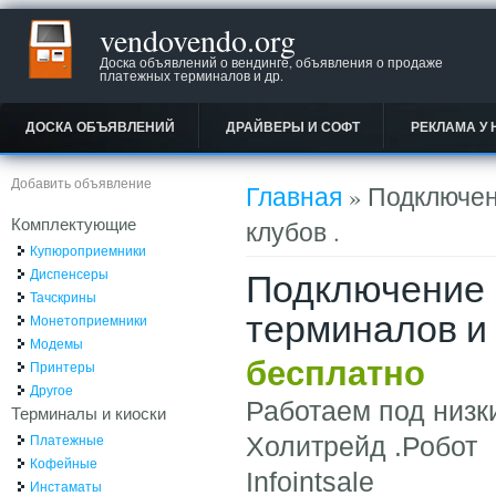
vendovendo.org
Доска объявлений о вендинге, объявления о продаже
платежных терминалов и др.
ДОСКА ОБЪЯВЛЕНИЙ
ДРАЙВЕРЫ И СОФТ
РЕКЛАМА У 
Вы здесь
Добавить объявление
Главная
» Подключен
Комплектующие
клубов .
Купюроприемники
Подключение 
Диспенсеры
Тачскрины
терминалов и 
Монетоприемники
Модемы
бесплатно
Принтеры
Другое
Работаем под ни
Терминалы и киоски
Платежные
Холитрейд .Робот
Кофейные
Infointsale
Инстаматы