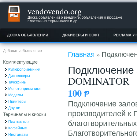
vendovendo.org
Доска объявлений о вендинге, объявления о продаже
платежных терминалов и др.
ДОСКА ОБЪЯВЛЕНИЙ
ДРАЙВЕРЫ И СОФТ
РЕКЛАМА У 
Вы здесь
Добавить объявление
Главная
» Подключен
Комплектующие
Подключение 
Купюроприемники
Диспенсеры
DOMINATOR
Тачскрины
Монетоприемники
100
Ᵽ
Модемы
Принтеры
Подключение залов
Другое
производителей к 
Терминалы и киоски
Платежные
благотворительны
Кофейные
Благотворительног
Инстаматы