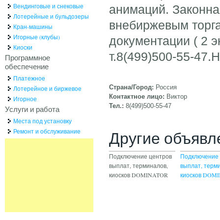
Вендинговые и снековые
анимаций. Законна
Лотерейные и бульдозеры
внебиржевым торга
Кран-машины
Игорные (клубы)
документации ( 2 
Киоски
т.8(499)500-55-47.
Программное
обеспечение
Платежное
Страна/Город:
Россия
Лотерейное и биржевое
Контактное лицо:
Виктор
Игорное
Тел.:
8(499)500-55-47
Услуги и работа
Места под установку
Ремонт и обслуживание
Другие объявл
Подключение центров
Подключение 
выплат, терминалов,
выплат, терм
киосков DOMINATOR
киосков DOM