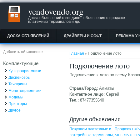
vendovendo.org
Доска объявлений о вендинге, объявления о продаже
платежных терминалов и др.
ДОСКА ОБЪЯВЛЕНИЙ
ДРАЙВЕРЫ И СОФТ
РЕКЛАМА У 
Вы здесь
Добавить объявление
Главная
» Подключение лото
Комплектующие
Подключение лото
Купюроприемники
Подключение к лото по всему Казахс
Диспенсеры
Тачскрины
Страна/Город:
Алматы
Монетоприемники
Контактное лицо:
Сергей
Модемы
Тел.:
87477355640
Принтеры
Другое
Другие объявления
Покупаем платежные и
Продажа Cash
лотерейные терминалы,
MFL MVU FLS