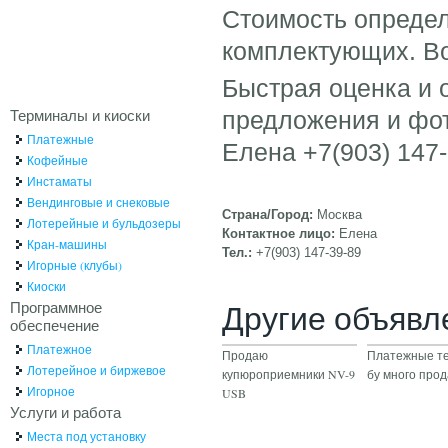
Стоимость определ
комплектующих. Во
Быстрая оценка и 
Терминалы и киоски
предложения и фот
Платежные
Елена +7(903) 147
Кофейные
Инстаматы
Вендинговые и снековые
Страна/Город:
Москва
Лотерейные и бульдозеры
Контактное лицо:
Елена
Кран-машины
Тел.:
+7(903) 147-39-89
Игорные (клубы)
Киоски
Программное
Другие объявл
обеспечение
Платежное
Продаю
Платежные т
Лотерейное и биржевое
купюроприемники NV-9
бу много про
Игорное
USB
Услуги и работа
Места под установку