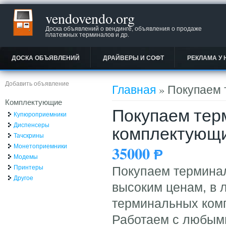
vendovendo.org
Доска объявлений о вендинге, объявления о продаже
платежных терминалов и др.
ДОСКА ОБЪЯВЛЕНИЙ
ДРАЙВЕРЫ И СОФТ
РЕКЛАМА У 
Вы здесь
Добавить объявление
Главная
» Покупаем 
Комплектующие
Покупаем тер
Купюроприемники
Диспенсеры
комплектующи
Тачскрины
Монетоприемники
35000
Ᵽ
Модемы
Принтеры
Покупаем терминал
Другое
высоким ценам, в 
терминальных ком
Работаем с любым