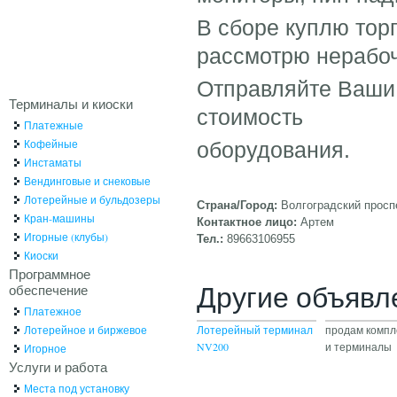
В сборе куплю тор
рассмотрю нерабоч
Отправляйте Ваши 
Терминалы и киоски
стоимость
Платежные
Кофейные
оборудования.
Инстаматы
Вендинговые и снековые
Лотерейные и бульдозеры
Страна/Город:
Волгоградский просп
Кран-машины
Контактное лицо:
Артем
Игорные (клубы)
Тел.:
89663106955
Киоски
Программное
Другие объявл
обеспечение
Платежное
Лотерейное и биржевое
Лотерейный терминал
продам комп
NV200
и терминалы
Игорное
Услуги и работа
Места под установку