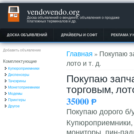
vendovendo.org
Доска объявлений о вендинге, объявления о продаже
платежных терминалов и др.
ДОСКА ОБЪЯВЛЕНИЙ
ДРАЙВЕРЫ И СОФТ
РЕКЛАМА У 
Вы здесь
Добавить объявление
Главная
» Покупаю з
Комплектующие
лото и т. д.
Купюроприемники
Покупаю запч
Диспенсеры
Тачскрины
торговым, лото
Монетоприемники
Модемы
35000
Ᵽ
Принтеры
Другое
Покупаю дорого б/
Купюроприемники, 
мониторы, пин-пад