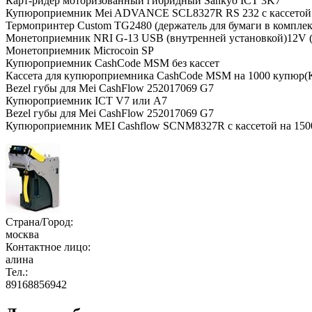
Карт-ридер моторизованный гибридный Sankyo ICT 3K7
Купюроприемник Mei ADVANCE SCL8327R RS 232 с кассетой
Термопринтер Custom TG2480 (держатель для бумаги в комплек
Монетоприемник NRI G-13 USB (внутренней установкой)12V 
Монетоприемник Microcoin SP
Купюроприемник CashCode MSM без кассет
Кассета для купюроприемника CashCode MSM на 1000 купюр(
Bezel губы для Mei CashFlow 252017069 G7
Купюроприемник ICT V7 или A7
Bezel губы для Mei CashFlow 252017069 G7
Купюроприемник MEI Cashflow SCNM8327R c кассетой на 150
Страна/Город:
москва
Контактное лицо:
алина
Тел.:
89168856942