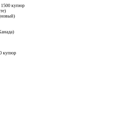
 1500 купюр
те)
(новый)
Канада)
0 купюр