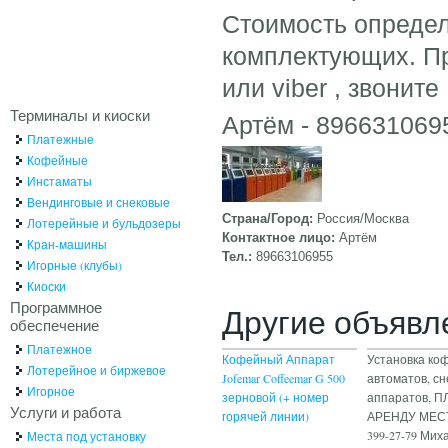
Стоимость определ
комплектующих. Пр
или viber , звоните
Терминалы и киоски
Артём - 896631069
Платежные
Кофейные
Инстаматы
Вендинговые и снековые
Страна/Город:
Россия/Москва
Лотерейные и бульдозеры
Контактное лицо:
Артём
Кран-машины
Тел.:
89663106955
Игорные (клубы)
Киоски
Программное
Другие объявл
обеспечение
Платежное
Кофейный Аппарат
Установка ко
Лотерейное и биржевое
Jofemar Coffeemar G 500
автоматов, с
Игорное
зерновой (+ номер
аппаратов, П
Услуги и работа
горячей линии)
АРЕНДУ МЕСТА
399-27-79 Мих
Места под установку