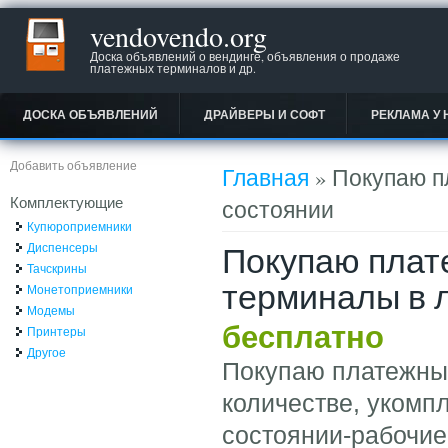
vendovendo.org
Доска объявлений о вендинге, объявления о продаже
платежных терминалов и др.
ДОСКА ОБЪЯВЛЕНИЙ
ДРАЙВЕРЫ И СОФТ
РЕКЛАМА У 
Вы здесь
Добавить объявление
Главная
» Покупаю п
Комплектующие
состоянии
Купюроприемники
Покупаю плат
Диспенсеры
Тачскрины
терминалы в 
Монетоприемники
Модемы
бесплатно
Принтеры
Другое
Покупаю платежны
количестве, укомп
состоянии-рабочие