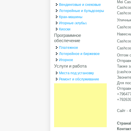
Mei Cas
Вендинговые и снековые
Cashcod
Лотерейные и бульдозеры
Cashcod
Кран-машины
Уличны
Игорные (клубы)
Cashcod
Киоски
Навесн
Программное
обеспечение
Cashcod
Платежное
Cashcod
Лотерейное и биржевое
Оптом с
Игорное
Отправк
Услуги и работа
Также 
(cashco
Места под установку
Звоните
Ремонт и обслуживание
Для пос
Отправк
+79647
+792639
Сайт - 4
Страна
Контак