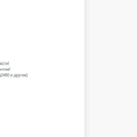
асти!
нтом!
g2480 и другие)