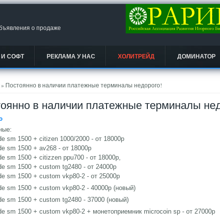
объявления о продаже
 И СОФТ
РЕКЛАМА У НАС
ХОЛИТРЕЙД
ДОМИНАТОР
есь
» Постоянно в наличии платежные терминалы недорого!
оянно в наличии платежные терминалы нед
Ᵽ
ные:
e sm 1500 + citizen 1000/2000 - от 18000р
e sm 1500 + av268 - от 18000р
e sm 1500 + citizzen ppu700 - от 18000р,
e sm 1500 + custom tg2480 - от 24000р
e sm 1500 + custom vkp80-2 - от 25000р
e sm 1500 + custom vkp80-2 - 40000р (новый)
e sm 1500 + custom tg2480 - 37000 (новый)
e sm 1500 + custom vkp80-2 + монетоприемник microcoin sp - от 27000р