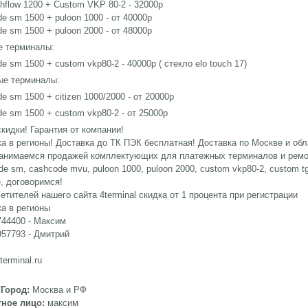
hflow 1200 + Custom VKP 80-2 - 32000р
e sm 1500 + puloon 1000 - от 40000р
e sm 1500 + puloon 2000 - от 48000р
е терминалы:
e sm 1500 + custom vkp80-2 - 40000р ( стекло elo touch 17)
ые терминалы:
e sm 1500 + citizen 1000/2000 - от 20000р
e sm 1500 + custom vkp80-2 - от 25000р
кидки! Гарантия от компании!
а в регионы! Доставка до ТК ПЭК бесплатная! Доставка по Москве и обл
занимаемся продажей комплектующих для платежных терминалов и ремо
de sm, cashcode mvu, puloon 1000, puloon 2000, custom vkp80-2, custom t
, договоримся!
етителей нашего сайта 4terminal скидка от 1 процента при регистрации
а в регионы
744400 - Максим
57793 - Дмитрий
terminal.ru
/Город:
Москва и РФ
тное лицо:
максим