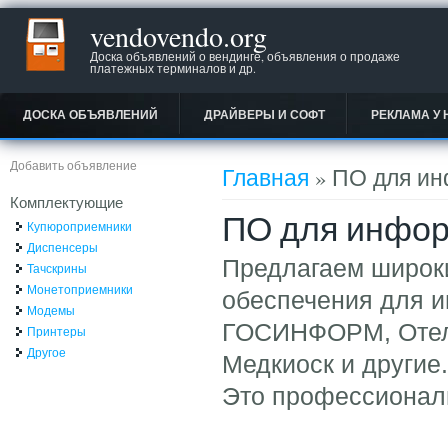
vendovendo.org
Доска объявлений о вендинге, объявления о продаже
платежных терминалов и др.
ДОСКА ОБЪЯВЛЕНИЙ
ДРАЙВЕРЫ И СОФТ
РЕКЛАМА У 
Вы здесь
Добавить объявление
Главная
» ПО для ин
Комплектующие
ПО для инфор
Купюроприемники
Диспенсеры
Предлагаем широк
Тачскрины
Монетоприемники
обеспечения для 
Модемы
ГОСИНФОРМ, Отель
Принтеры
Другое
Медкиоск и другие.
Это профессиональ