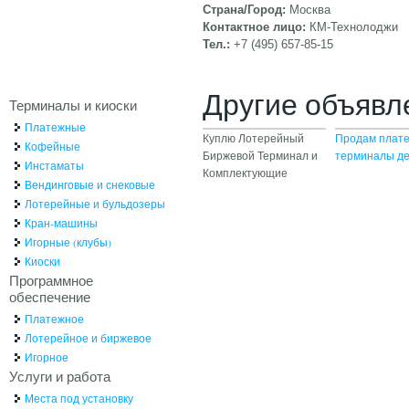
Страна/Город:
Москва
Контактное лицо:
КМ-Технолоджи
Тел.:
+7 (495) 657-85-15
Другие объявл
Терминалы и киоски
Платежные
Куплю Лотерейный
Продам плат
Кофейные
Биржевой Терминал и
терминалы д
Инстаматы
Комплектующие
Вендинговые и снековые
Лотерейные и бульдозеры
Кран-машины
Игорные (клубы)
Киоски
Программное
обеспечение
Платежное
Лотерейное и биржевое
Игорное
Услуги и работа
Места под установку