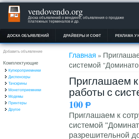
vendovendo.org
Доска объявлений о вендинге, объявления о продаже
платежных терминалов и др.
ДОСКА ОБЪЯВЛЕНИЙ
ДРАЙВЕРЫ И СОФТ
РЕКЛАМА У 
Вы здесь
Добавить объявление
Главная
» Приглашае
Комплектующие
системой "Доминато
Купюроприемники
Приглашаем к 
Диспенсеры
Тачскрины
работы с сис
Монетоприемники
Модемы
100
Ᵽ
Принтеры
Другое
Приглашаем к сотр
системой "Доминат
разрешительной до