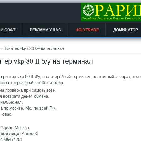
 И СОФТ
РЕКЛАМА У НАС
HOLYTRADE
ДОМИНАТОР
есь
» Принтер vkp 80 II б/у на терминал
тер vkp 80 II б/у на терминал
принтер vkp 80 II б/у, на лотерейный терминал, платежный аппарат, торг
ии опт и розница! китай и италия.
на проверка при самовывозе.
я возврата денег, обмена.
нал/безнал.
а по москве, Мо, по всей РФ.
 ювао.
/Город:
Москва
тное лицо:
Алексей
74996474251