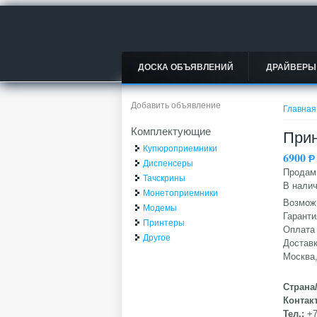
ДОСКА ОБЪЯВЛЕНИЙ
ДРАЙВЕРЫ
Вы зд
Добавить объявление
Главная
Комплектующие
Прин
Купюроприемники
6900
Ᵽ
Диспенсеры
Продам 
Тачскрины
В налич
Монетоприемники
Возмож
Модемы
Гаранти
Принтеры
Оплата 
Другое
Доставк
Москва,
Страна
Контак
Тел.:
+