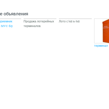
ие объявления
приемник
Продажа лотерейных
Лото с bill to bill
e MVU б/у
терминалов.
терминал