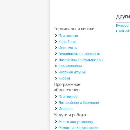
Друг
Купюро
Терминалы и киоски
CashCod
Платежные
Кофейные
Инстаматы
Вендинговые и снековые
Лотерейные и бульдозеры
Кран-машины
Игорные (клубы)
Киоски
Программное
обеспечение
Платежное
Лотерейное и биржевое
Игорное
Услуги и работа
Места под установку
Ремонт и обслуживание