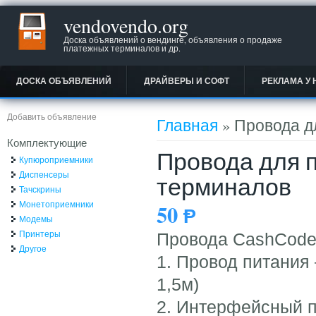
vendovendo.org
Доска объявлений о вендинге, объявления о продаже
платежных терминалов и др.
ДОСКА ОБЪЯВЛЕНИЙ
ДРАЙВЕРЫ И СОФТ
РЕКЛАМА У 
Вы здесь
Добавить объявление
Главная
» Провода д
Комплектующие
Провода для 
Купюроприемники
Диспенсеры
терминалов
Тачскрины
Монетоприемники
50
Ᵽ
Модемы
Принтеры
Провода CashCod
Другое
1. Провод питания –
1,5м)
2. Интерфейсный пр