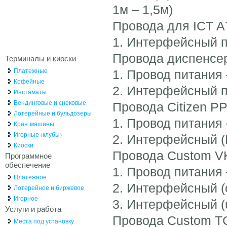
1м – 1,5м)
Провода для ICT A7
1. Интерфейсный п
Провода диспенсер
Терминалы и киоски
Платежные
1. Провод питания –
Кофейные
2. Интерфейсный п
Инстаматы
Вендинговые и снековые
Провода Citizen P
Лотерейные и бульдозеры
1. Провод питания 
Кран-машины
Игорные (клубы)
2. Интерфейсный (L
Киоски
Провода Custom V
Программное
обеспечение
1. Провод питания –
Платежное
2. Интерфейсный (c
Лотерейное и биржевое
Игорное
3. Интерфейсный (u
Услуги и работа
Провода Custom T
Места под установку