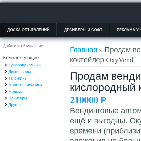
ДОСКА ОБЪЯВЛЕНИЙ
ДРАЙВЕРЫ И СОФТ
РЕКЛАМА У 
Вы здесь
Добавить объявление
Главная
» Продам ве
Комплектующие
коктейлер OxyVend
Купюроприемники
Продам венди
Диспенсеры
Тачскрины
кислородный 
Монетоприемники
Модемы
210000
Ᵽ
Принтеры
Другое
Вендинговые автом
ещё и выгодны. Ок
времени (приблизит
вложения не больш