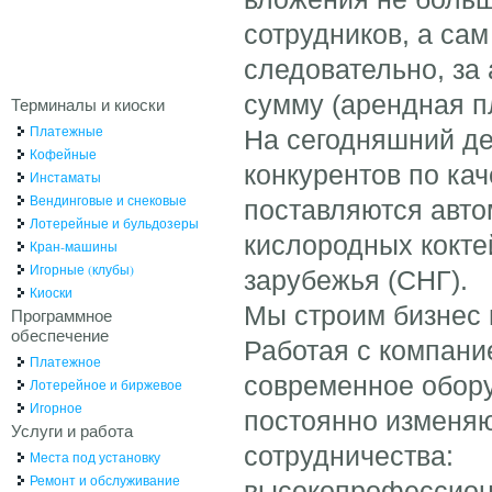
сотрудников, а сам
следовательно, за
сумму (арендная пл
Терминалы и киоски
Платежные
На сегодняшний де
Кофейные
конкурентов по кач
Инстаматы
Вендинговые и снековые
поставляются авто
Лотерейные и бульдозеры
кислородных кокте
Кран-машины
Игорные (клубы)
зарубежья (СНГ).
Киоски
Мы строим бизнес 
Программное
обеспечение
Работая с компан
Платежное
современное обор
Лотерейное и биржевое
Игорное
постоянно изменяю
Услуги и работа
сотрудничества:
Места под установку
Ремонт и обслуживание
высокопрофессион