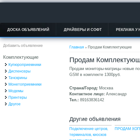
ДОСКА ОБЪЯВЛЕНИЙ
ДРАЙВЕРЫ И СОФТ
РЕКЛАМА У 
Вы здесь
Добавить объявление
Главная
» Продам Комплектующие
Комплектующие
Продам Комплектую
Купюроприемники
Продам мониторы-матрицы новые по 
Диспенсеры
GSM в комплекте 1300руб.
Тачскрины
Монетоприемники
Страна/Город:
Москва
Модемы
Контактное лицо:
Александр
Принтеры
Тел.:
89163836142
Другое
Другие объявления
Подключение цетров,
ПРОДАМ ХО
терминалов, киосков