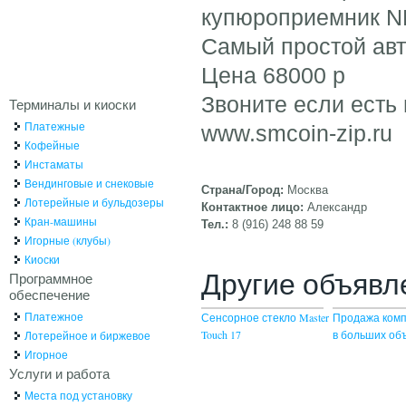
купюроприемник N
Самый простой авт
Цена 68000 р
Звоните если есть 
Терминалы и киоски
Платежные
www.smcoin-zip.ru
Кофейные
Инстаматы
Вендинговые и снековые
Страна/Город:
Москва
Лотерейные и бульдозеры
Контактное лицо:
Александр
Кран-машины
Тел.:
8 (916) 248 88 59
Игорные (клубы)
Киоски
Другие объявл
Программное
обеспечение
Платежное
Сенсорное стекло Master
Продажа ком
Touch 17
в больших об
Лотерейное и биржевое
Игорное
Услуги и работа
Места под установку