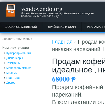
vendovendo.org
Доска объявлений о вендинге, объявления о продаже
платежных терминалов и др.
ДОСКА ОБЪЯВЛЕНИЙ
ДРАЙВЕРЫ И СОФТ
РЕКЛАМА У 
Вы здесь
Добавить объявление
Главная
» Продам ко
Комплектующие
никаких нареканий. 
Купюроприемники
Продам кофей
Диспенсеры
Тачскрины
идеальное , н
Монетоприемники
Модемы
68000
Ᵽ
Принтеры
Другое
Продам кофейный а
нареканий.
В комплектации от