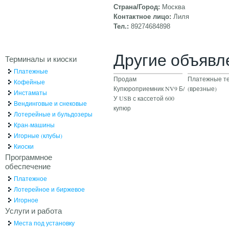
Страна/Город:
Москва
Контактное лицо:
Лиля
Тел.:
89274684898
Другие объявл
Терминалы и киоски
Платежные
Продам
Платежные т
Кофейные
Купюроприемник NV9 Б/
(врезные)
Инстаматы
У USB с кассетой 600
Вендинговые и снековые
купюр
Лотерейные и бульдозеры
Кран-машины
Игорные (клубы)
Киоски
Программное
обеспечение
Платежное
Лотерейное и биржевое
Игорное
Услуги и работа
Места под установку