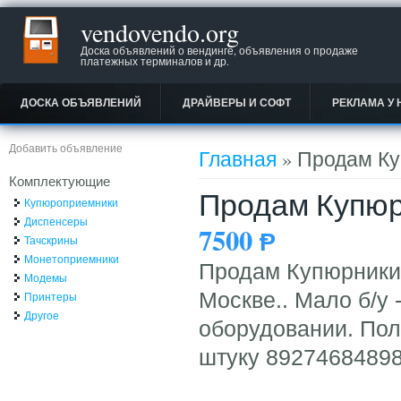
vendovendo.org
Доска объявлений о вендинге, объявления о продаже
платежных терминалов и др.
ДОСКА ОБЪЯВЛЕНИЙ
ДРАЙВЕРЫ И СОФТ
РЕКЛАМА У 
Вы здесь
Добавить объявление
Главная
» Продам Ку
Комплектующие
Продам Купюр
Купюроприемники
Диспенсеры
7500
Ᵽ
Тачскрины
Монетоприемники
Продам Купюрники 
Модемы
Москве.. Мало б/у 
Принтеры
Другое
оборудовании. Полн
штуку 8927468489