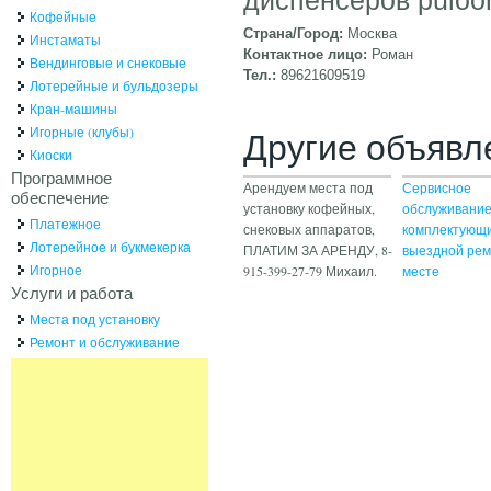
Кофейные
Страна/Город:
Москва
Инстаматы
Контактное лицо:
Роман
Вендинговые и снековые
Тел.:
89621609519
Лотерейные и бульдозеры
Кран-машины
Игорные (клубы)
Другие объявл
Киоски
Программное
Арендуем места под
Сервисное
обеспечение
установку кофейных,
обслуживани
Платежное
снековых аппаратов,
комплектующи
Лотерейное и букмекерка
ПЛАТИМ ЗА АРЕНДУ, 8-
выездной рем
Игорное
915-399-27-79 Михаил.
месте
Услуги и работа
Места под установку
Ремонт и обслуживание