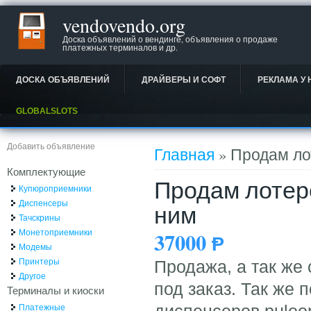
vendovendo.org
Доска объявлений о вендинге, объявления о продаже
платежных терминалов и др.
ДОСКА ОБЪЯВЛЕНИЙ
ДРАЙВЕРЫ И СОФТ
РЕКЛАМА У 
GLOBALSLOTS
Вы здесь
Добавить объявление
Главная
» Продам ло
Комплектующие
Продам лотер
Купюроприемники
Диспенсеры
ним
Тачскрины
Монетоприемники
37000
Ᵽ
Модемы
Принтеры
Продажа, а так же
Другое
под заказ. Так же 
Терминалы и киоски
Платежные
диспенсеров puloo