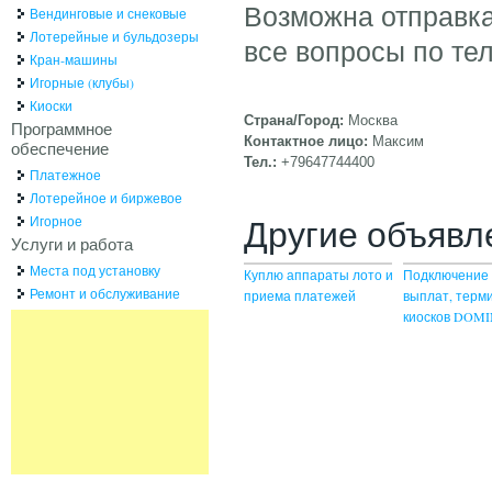
Возможна отправка
Вендинговые и снековые
Лотерейные и бульдозеры
все вопросы по те
Кран-машины
Игорные (клубы)
Киоски
Страна/Город:
Москва
Программное
Контактное лицо:
Максим
обеспечение
Тел.:
+79647744400
Платежное
Лотерейное и биржевое
Другие объявл
Игорное
Услуги и работа
Места под установку
Куплю аппараты лото и
Подключение 
Ремонт и обслуживание
приема платежей
выплат, терм
киосков DOM