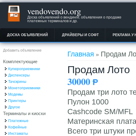
vendovendo.org
Доска объявлений о вендинге, объявления о продаже
платежных терминалов и др.
ДОСКА ОБЪЯВЛЕНИЙ
ДРАЙВЕРЫ И СОФТ
РЕКЛАМА У 
Вы здесь
Добавить объявление
Главная
» Продам Ло
Комплектующие
Продам Лото
Купюроприемники
Диспенсеры
30000
Ᵽ
Тачскрины
Монетоприемники
Продам три лото т
Модемы
Пулон 1000
Принтеры
Другое
Cashcode SM/MFL
Терминалы и киоски
Материнская плата
Платежные
Кофейные
Всего три штуки п
Инстаматы