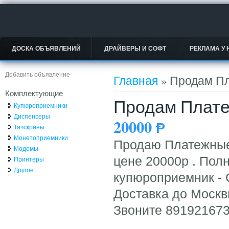
ДОСКА ОБЪЯВЛЕНИЙ
ДРАЙВЕРЫ И СОФТ
РЕКЛАМА У 
Вы здесь
Добавить объявление
Главная
» Продам П
Комплектующие
Продам Плат
Купюроприемники
Диспенсеры
20000
Ᵽ
Тачскрины
Монетоприемники
Продаю Платежные
Модемы
цене 20000р . Полн
Принтеры
Другое
купюроприемник - 
Доставка до Москвы
Звоните 891921673