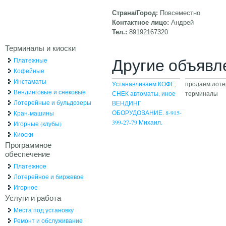
Страна/Город:
Повсеместно
Контактное лицо:
Андрей
Тел.:
89192167320
Терминалы и киоски
Другие объявл
Платежные
Кофейные
Инстаматы
Устанавливаем КОФЕ,
продаем лот
Вендинговые и снековые
СНЕК автоматы, иное
терминалы
Лотерейные и бульдозеры
ВЕНДИНГ
ОБОРУДОВАНИЕ. 8-915-
Кран-машины
399-27-79 Михаил.
Игорные (клубы)
Киоски
Программное
обеспечение
Платежное
Лотерейное и биржевое
Игорное
Услуги и работа
Места под установку
Ремонт и обслуживание