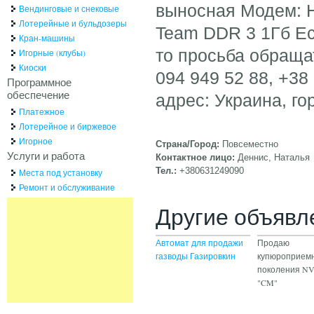
выносная Модем: 
Вендинговые и снековые
Лотерейные и бульдозеры
Team DDR 3 1Гб Ес
Кран-машины
то просьба обращат
Игорные (клубы)
Киоски
094 949 52 88, +38
Программное
обеспечение
адрес: Украина, го
Платежное
Лотерейное и биржевое
Игорное
Страна/Город:
Повсеместно
Услуги и работа
Контактное лицо:
Деннис, Наталья
Тел.:
+380631249090
Места под установку
Ремонт и обслуживание
Другие объявл
Автомат для продажи
Продаю
газводы Газировкин
купюроприемн
поколения N
"CM"