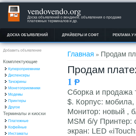
vendovendo.org
Доска объявлений о вендинге, объявления о продаже
платежных терминалов и др.
ДОСКА ОБЪЯВЛЕНИЙ
ДРАЙВЕРЫ И СОФТ
РЕКЛАМА У 
Вы здесь
Добавить объявление
Главная
» Продам п
Комплектующие
Продам плате
Купюроприемники
Диспенсеры
1
Ᵽ
Тачскрины
Монетоприемники
Сборка и продажа 
Модемы
$. Корпус: мобила,
Принтеры
Другое
Монитор: новый , 
Терминалы и киоски
MSM б/у Принтер: 
Платежные
Кофейные
экран: LED «iTouch
Инстаматы