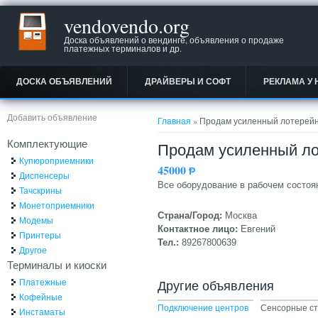
vendovendo.org
Доска объявлений о вендинге, объявления о продаже
платежных терминалов и др.
ДОСКА ОБЪЯВЛЕНИЙ
ДРАЙВЕРЫ И СОФТ
РЕКЛАМА У 
Вы здесь
Добавить объявление
Главная
» Продам усиленный лотерей
Комплектующие
Продам усиленный л
Купюроприемники
45000
Ᵽ
Диспенсеры
Все оборудование в рабочем состоян
Тачскрины
Монетоприемники
Страна/Город:
Москва
Модемы
Контактное лицо:
Евгений
Принтеры
Тел.:
89267800639
Другое
Терминалы и киоски
Платежные
Другие объявления
Кофейные
Подключение центров
Сенсорные сте
Инстаматы