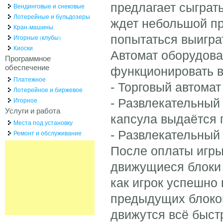
предлагает сыграть
Вендинговые и снековые
Лотерейные и бульдозеры
ждет небольшой пр
Кран-машины
попытаться выигра
Игорные (клубы)
Киоски
Автомат оборудова
Программное
обеспечение
функционировать в
Платежное
- Торговый автомат
Лотерейное и биржевое
Игорное
- Развлекательный
Услуги и работа
капсула выдаётся 
Места под установку
- Развлекательный
Ремонт и обслуживание
После оплаты игры
движущиеся блоки д
как игрок успешно
предыдущих блоков
движутся всё быст