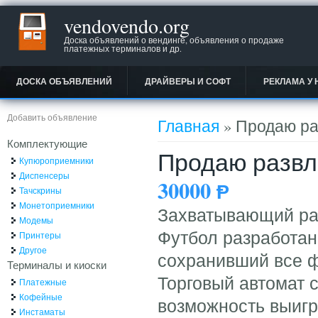
vendovendo.org
Доска объявлений о вендинге, объявления о продаже
платежных терминалов и др.
ДОСКА ОБЪЯВЛЕНИЙ
ДРАЙВЕРЫ И СОФТ
РЕКЛАМА У 
Вы здесь
Добавить объявление
Главная
» Продаю ра
Комплектующие
Продаю развл
Купюроприемники
Диспенсеры
30000
Ᵽ
Тачскрины
Монетоприемники
Захватывающий раз
Модемы
Футбол разработанн
Принтеры
Другое
сохранивший все ф
Терминалы и киоски
Торговый автомат с
Платежные
Кофейные
возможность выигр
Инстаматы