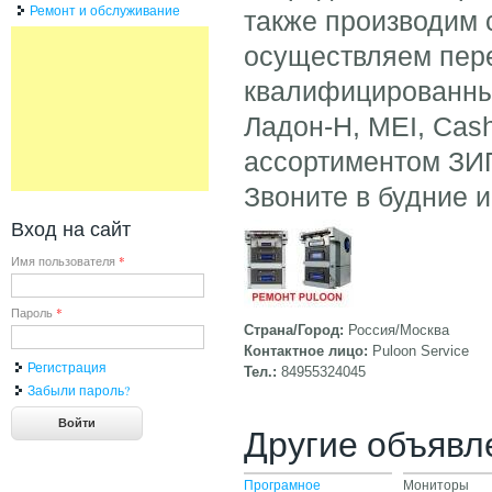
Ремонт и обслуживание
также производим
осуществляем пере
квалифицированны
Ладон-Н, МEI, Cas
ассортиментом ЗИ
Звоните в будние 
Вход на сайт
Имя пользователя
*
Пароль
*
Страна/Город:
Россия/Москва
Контактное лицо:
Puloon Service
Регистрация
Тел.:
84955324045
Забыли пароль?
Другие объявл
Програмное
Мониторы