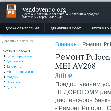
vendovendo.org
Доска объявлений о вендинге, объявления о продаже
платежных терминалов и др.
ДОСКА ОБЪЯВЛЕНИЙ
ДРАЙВЕРЫ И СОФТ
РЕКЛАМА У 
Вы здесь
Добавить объявление
Главная
» Ремонт Pul
Комплектующие
Ремонт Puloon
Купюроприемники
Диспенсеры
MEI AV268
Тачскрины
Монетоприемники
300
Ᵽ
Модемы
Принтеры
Предоставляем у
Другое
НЕДОРОГОМУ ремон
диспенсеров банкн
- Ремонт Puloon L