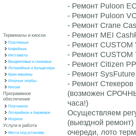
- Ремонт Puloon E
- Ремонт Puloon V
- Ремонт Crane C
- Ремонт MEI Cash
Терминалы и киоски
Платежные
- Ремонт CUSTOM V
Кофейные
- Ремонт CUSTOM
Инстаматы
Вендинговые и снековые
- Ремонт Citizen 
Лотерейные и бульдозеры
- Ремонт SysFuture
Кран-машины
Игорные (клубы)
- Ремонт Стекеров
Киоски
(возможен СРОЧ
Программное
обеспечение
часа!)
Платежное
Осуществляем рег
Лотерейное и биржевое
Игорное
(выездной ремонт)
Услуги и работа
очереди, лото терм
Места под установку