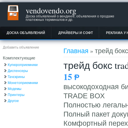
vendovendo.org
Доска объявлений о вендинге, объявления о продаже
платежных терминалов и др.
ДОСКА ОБЪЯВЛЕНИЙ
ДРАЙВЕРЫ И СОФТ
РЕКЛАМА У 
Вы здесь
Добавить объявление
Главная
» трейд бокс 
Комплектующие
трейд бокс tra
Купюроприемники
Диспенсеры
15
Ᵽ
Тачскрины
Монетоприемники
высокодоходная б
Модемы
TRADE BOX
Принтеры
Другое
Полностью легальн
Полный пакет доку
Комфортный перехо