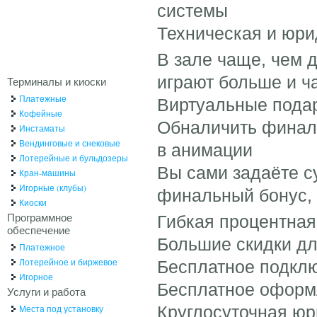
системы
Техническая и юри
В зале чаще, чем 
играют больше и ч
Терминалы и киоски
Платежные
Виртуальные подар
Кофейные
Обналичить финаль
Инстаматы
Вендинговые и снековые
в анимации
Лотерейные и бульдозеры
Вы сами задаёте с
Кран-машины
Игорные (клубы)
финальный бонус, 
Киоски
Программное
Гибкая процентная
обеспечение
Большие скидки дл
Платежное
Лотерейное и биржевое
Бесплатное подклю
Игорное
Бесплатное оформ
Услуги и работа
Круглосуточная ю
Места под установку