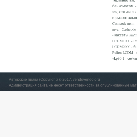
банкоматам. -
sm(вертикаль
горизонтальны
Cashcode msm -
mvu - Cashcode 
- кассеты sm/m
LCDM1000 - Pu
LCDM2000 - б
Pullon LCDM - 
vkp80-1 - custo
Авторские права (Copyright) © 2017, vendovendo.org
Администрация сайта не несет ответственности за опубликованные ма