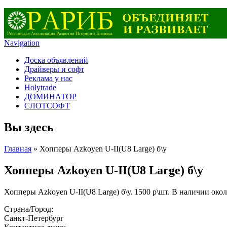
Navigation
Доска объявлений
Драйверы и софт
Реклама у нас
Holytrade
ДОМИНАТОР
СЛОТСОФТ
Вы здесь
Главная
» Хопперы Azkoyen U-II(U8 Large) б\у
Хопперы Azkoyen U-II(U8 Large) б\у
Хопперы Azkoyen U-II(U8 Large) б\у. 1500 р\шт. В наличии око
Страна/Город:
Санкт-Петербург