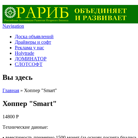
Navigation
Доска объявлений
Драйверы и софт
Реклама у нас
Holytrade
ДОМИНАТОР
СЛОТСОФТ
Вы здесь
Главная
» Хоппер "Smart"
Хоппер "Smart"
14800
Ᵽ
Tехнические данные:
• вместимость примерно 1500 монет (за основу расчета брались