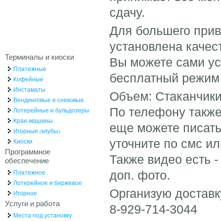
сдачу.
Для большего прив
установлена качес
Терминалы и киоски
Вы можете сами ус
Платежные
бесплатный режим 
Кофейные
Инстаматы
Объем: Стаканчики 
Вендинговые и снековые
По телефону такж
Лотерейные и бульдозеры
Кран-машины
еще можете писать 
Игорные (клубы)
уточните по смс ил
Киоски
Программное
Также видео есть -
обеспечение
Платежное
доп. фото.
Лотерейное и биржевое
Организую доставк
Игорное
Услуги и работа
8-929-714-3044
Места под установку