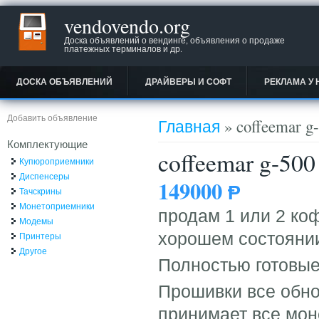
vendovendo.org
Доска объявлений о вендинге, объявления о продаже
платежных терминалов и др.
ДОСКА ОБЪЯВЛЕНИЙ
ДРАЙВЕРЫ И СОФТ
РЕКЛАМА У 
Вы здесь
Добавить объявление
Главная
» coffeemar g
Комплектующие
coffeemar g-500
Купюроприемники
Диспенсеры
149000
Ᵽ
Тачскрины
Монетоприемники
продам 1 или 2 коф
Модемы
хорошем состоянии
Принтеры
Другое
Полностью готовые
Прошивки все обно
принимает все мон