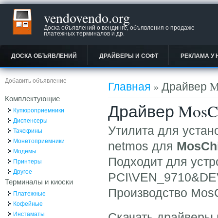
vendovendo.org
Доска объявлений о вендинге, объявления о продаже
платежных терминалов и др.
ДОСКА ОБЪЯВЛЕНИЙ
ДРАЙВЕРЫ И СОФТ
РЕКЛАМА У 
Вы здесь
Добавить объявление
Главная
» Драйвер M
Комплектующие
Драйвер MosCh
Купюроприемники
Диспенсеры
Утилита для устан
Тачскрины
Монетоприемники
netmos для
MosCh
Модемы
Подходит для устр
Принтеры
Другое
PCI\VEN_9710&DEV
Терминалы и киоски
Производство MosC
Платежные
Кофейные
Инстаматы
Скачать драйверы