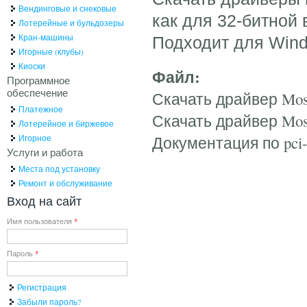
Вендинговые и снековые
как для 32-битной 
Лотерейные и бульдозеры
Кран-машины
Подходит для Wind
Игорные (клубы)
Киоски
Файл:
Программное
обеспечение
Скачать драйвер Mosc
Платежное
Скачать драйвер Mosc
Лотерейное и биржевое
Игорное
Документация по pci-
Услуги и работа
Места под установку
Ремонт и обслуживание
Вход на сайт
Имя пользователя
*
Пароль
*
Регистрация
Забыли пароль?