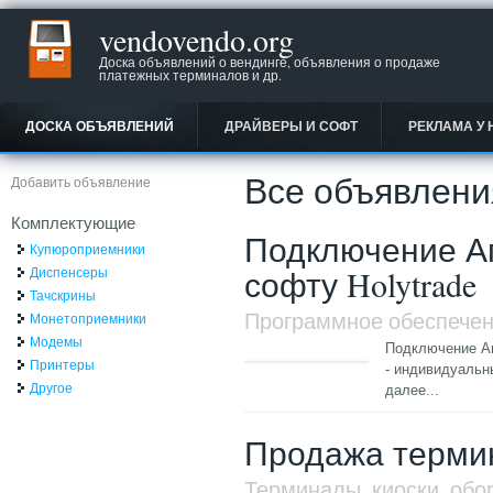
vendovendo.org
Доска объявлений о вендинге, объявления о продаже
платежных терминалов и др.
ДОСКА ОБЪЯВЛЕНИЙ
ДРАЙВЕРЫ И СОФТ
РЕКЛАМА У 
Все объявлени
Добавить объявление
Комплектующие
Подключение Аг
Купюроприемники
софту Holytrade
Диспенсеры
Тачскрины
Программное обеспече
Монетоприемники
Модемы
Подключение Аг
Принтеры
- индивидуальн
Другое
далее...
Продажа терми
Терминалы, киоски, обо