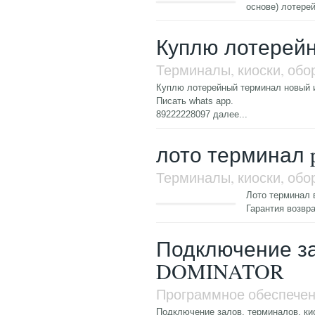
основе) лотере
Куплю лотерей
Терминалы, киоски, обо
Куплю лотерейный терминал новый и
Писать whats app.
89222228097
далее...
лото терминал p
Терминалы, киоски, обо
Лото терминал 
Гарантия возвра
Подключение за
DOMINATOR
Программное обеспече
Подключение залов, терминалов, ки