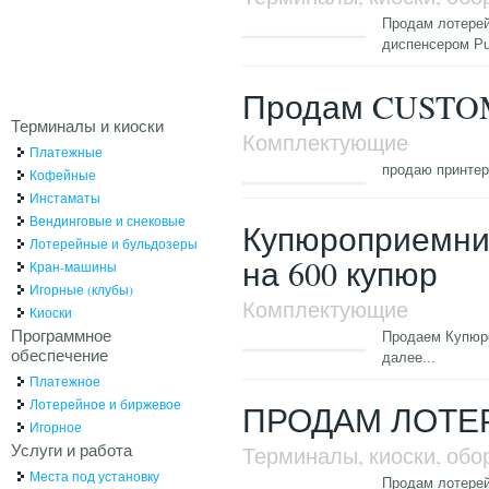
Продам лотерей
диспенсером Pu
Продам CUSTOM 
Терминалы и киоски
Комплектующие
Платежные
продаю принтер
Кофейные
Инстаматы
Вендинговые и снековые
Купюроприемник
Лотерейные и бульдозеры
на 600 купюр
Кран-машины
Игорные (клубы)
Комплектующие
Киоски
Программное
Продаем Купюро
обеспечение
далее...
Платежное
Лотерейное и биржевое
ПРОДАМ ЛОТЕ
Игорное
Услуги и работа
Терминалы, киоски, обо
Места под установку
Продам лотерей