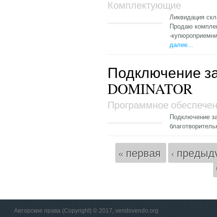
Комплектующие
Ликвидация скл
Продаю комплек
-купюроприемн
далее...
Подключение за
DOMINATOR
Программное обеспече
Подключение за
благотворитель
Страницы
« первая
‹ предыд
Авторские права (Copyright) © 2017, vendovendo.org