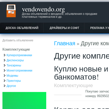
vendovendo.org
Доска объявлений о вендинге, объявления о продаже
платежных терминалов и др.
ДОСКА ОБЪЯВЛЕНИЙ
ДРАЙВЕРЫ И СОФТ
РЕКЛАМА У 
Вы здесь
Добавить объявление
Главная
» Другие ко
Комплектующие
Другие компл
Купюроприемники
Диспенсеры
Тачскрины
Куплю новые и
Монетоприемники
банкоматов!
Модемы
Принтеры
Комплектующие
Другое
Покупаю запчас
номеру 892950