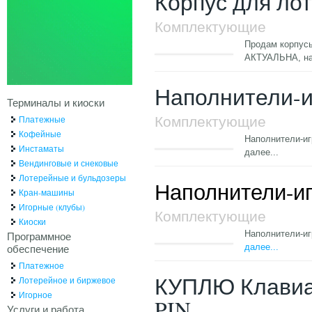
Корпус для ло
Комплектующие
Продам корпусы
АКТУАЛЬНА, н
Наполнители-и
Терминалы и киоски
Комплектующие
Платежные
Кофейные
Наполнители-иг
Инстаматы
далее...
Вендинговые и снековые
Лотерейные и бульдозеры
Наполнители-иг
Кран-машины
Игорные (клубы)
Комплектующие
Киоски
Наполнители-иг
Программное
обеспечение
далее...
Платежное
КУПЛЮ Клавиат
Лотерейное и биржевое
Игорное
PIN
Услуги и работа