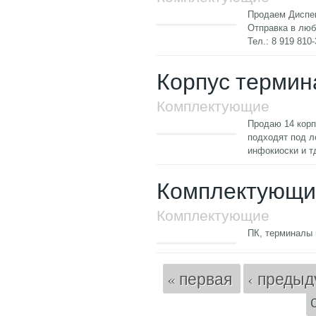
Продаем Диспен
Отправка в люб
Тел.: 8 919 810
Корпус термин
Комплектующие
Продаю 14 кор
подходят под л
инфокиоски и т
Комплектующи
Комплектующие
ПК, терминалы 
Страницы
« первая
‹ преды