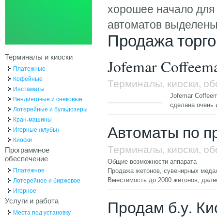
хорошее начало для 
автоматов выделены 
Продажа торго
Терминалы и киоски
Jofemar Coffeem
Платежные
Кофейные
Терминалы, киоски, о
Инстаматы
Jofemar Coffeem
Вендинговые и снековые
сделана очень 
Лотерейные и бульдозеры
Кран-машины
Автоматы по п
Игорные (клубы)
Киоски
Терминалы, киоски, о
Программное
обеспечение
Общие возможности аппарата
Платежное
Продажа жетонов, сувенирных меда
Лотерейное и биржевое
Вместимость до 2000 жетонов;
далее
Игорное
Услуги и работа
Продам б.у. К
Места под установку