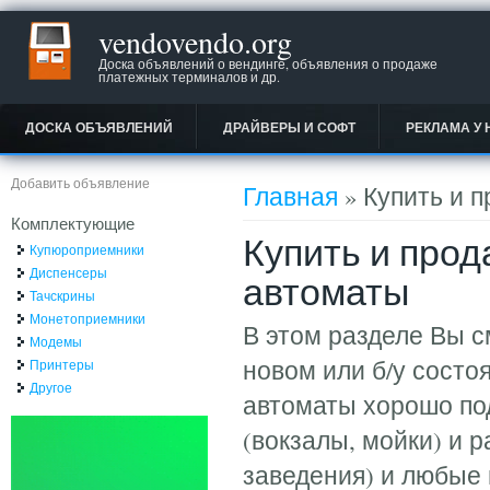
vendovendo.org
Доска объявлений о вендинге, объявления о продаже
платежных терминалов и др.
ДОСКА ОБЪЯВЛЕНИЙ
ДРАЙВЕРЫ И СОФТ
РЕКЛАМА У 
Вы здесь
Добавить объявление
Главная
» Купить и 
Комплектующие
Купить и прод
Купюроприемники
Диспенсеры
автоматы
Тачскрины
Монетоприемники
В этом разделе Вы 
Модемы
новом или б/у сост
Принтеры
Другое
автоматы хорошо под
(вокзалы, мойки) и 
заведения) и любые 