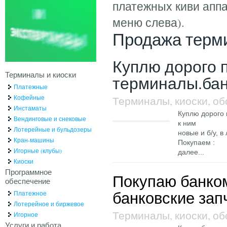
платежных киви аппа
меню слева).
Продажа терм
Куплю дорого 
Терминалы и киоски
терминалы.бан
Платежные
Кофейные
Терминалы, киоски, о
Инстаматы
Куплю дорого
Вендинговые и снековые
к ним
Лотерейные и бульдозеры
новые и б/у, 
Кран-машины
Покупаем :
Игорные (клубы)
далее...
Киоски
Программное
Покупаю банкомат
обеспечение
банковские зап
Платежное
Лотерейное и биржевое
Терминалы, киоски, о
Игорное
Услуги и работа