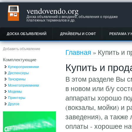
vendovendo.org
Доска объявлений о вендинге, объявления о продаже
платежных терминалов и др.
ДОСКА ОБЪЯВЛЕНИЙ
ДРАЙВЕРЫ И СОФТ
РЕКЛАМА У 
Вы здесь
Добавить объявление
Главная
» Купить и 
Комплектующие
Купить и про
Купюроприемники
Диспенсеры
В этом разделе Вы 
Тачскрины
Монетоприемники
в новом или б/у со
Модемы
аппараты хорошо под
Принтеры
Другое
(вокзалы, мойки) и 
заведения), а также
оплаты - хорошее на