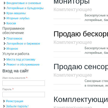
мониторы
Вендинговые и снековые
Комплектующие
Лотерейные и бульдозеры
Кран-машины
Бескорпусные м
Игорные (клубы)
лотерейные, ба
Киоски
Программное
Продаю бескор
обеспечение
Платежное
Комплектующие
Лотерейное и биржевое
Бескорпусные м
Игорное
лотерейные, ба
Услуги и работа
Места под установку
Продаю сенсор
Ремонт и обслуживание
Вход на сайт
Комплектующие
Имя пользователя
*
Сенсорные стек
в платежные, 
Пароль
*
Комплектующи
Регистрация
Забыли пароль?
Комплектующие