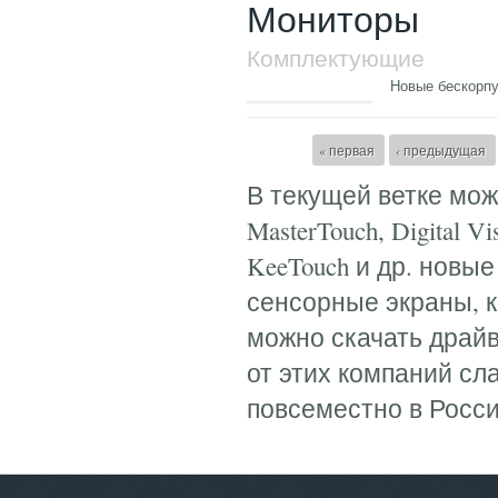
Мониторы
Комплектующие
Новые бескорпу
Страницы
« первая
‹ предыдущая
В текущей ветке мо
MasterTouch, Digital Vi
KeeTouch и др. новые
сенсорные экраны, 
можно скачать драйв
от этих компаний сл
повсеместно в Росси