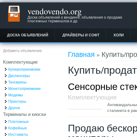
vendovendo.org
Доска объявлений о вендинге, объявления о продаже
платежных терминалов и др.
ДОСКА ОБЪЯВЛЕНИЙ
ДРАЙВЕРЫ И СОФТ
ХОЛИ
Вы здесь
Добавить объявление
Главная
» Купить/пр
Комплектующие
Купить/прода
Купюроприемники
Диспенсеры
Тачскрины
Сенсорные стек
Монетоприемники
Модемы
Комплектующие
Принтеры
Антивандальные
Другое
сталинита в ра
Терминалы и киоски
Платежные
Продаю беско
Кофейные
Инстаматы