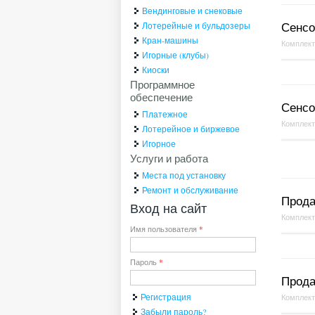
Вендинговые и снековые
Сенсор
Лотерейные и бульдозеры
Кран-машины
Комплек
Игорные (клубы)
Киоски
Программное
обеспечение
Сенсо
Платежное
Комплек
Лотерейное и биржевое
Игорное
Услуги и работа
Места под установку
Ремонт и обслуживание
Прода
Вход на сайт
Комплек
Имя пользователя
*
Пароль
*
Продаю
Регистрация
Комплек
Забыли пароль?