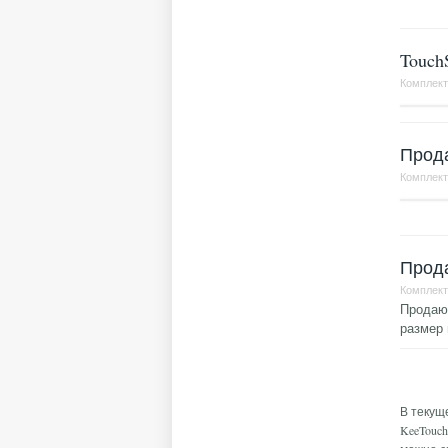
Touch
Комплек
Прода
Комплек
Прода
Комплек
Продаю 
размер
Стр
В текущ
KeeTouc