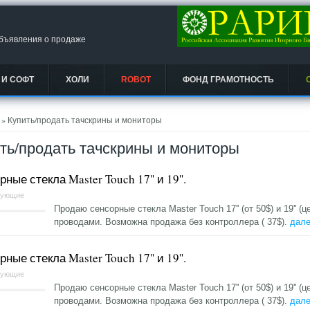
объявления о продаже
 И СОФТ
ХОЛИ
ROBOT
ФОНД ГРАМОТНОСТЬ
есь
» Купить/продать тачскрины и мониторы
ть/продать тачскрины и мониторы
ные стекла Master Touch 17'' и 19''.
тующие
Продаю сенсорные стекла Master Touch 17'' (от 50$) и 19'' (
проводами. Возможна продажа без контроллера ( 37$).
дале
ные стекла Master Touch 17'' и 19''.
тующие
Продаю сенсорные стекла Master Touch 17'' (от 50$) и 19'' (
проводами. Возможна продажа без контроллера ( 37$).
дале