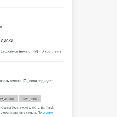
е...
диски.
19 дюймов (цена от 49$). В комплекте
овать вместо 17", если подходит
ледующая ›
последняя »
, General Touch st6001u, 4001u, Elo Touch,
оллеры и уличные стекла. По
ссылке