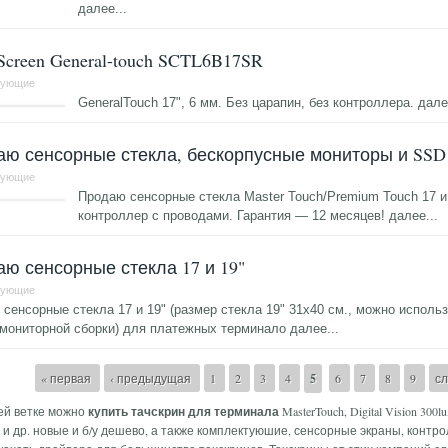
далее...
Screen General-touch SCTL6B17SR
тующие
GeneralTouch 17", 6 мм. Без царапин, без контроллера.
дале
ю сенсорные стекла, бескорпусные мониторы и SSD 
тующие
Продаю сенсорные стекла Master Touch/Premium Touch 17 и 
контроллер с проводами. Гарантия — 12 месяцев!
далее...
ю сенсорные стекла 17 и 19"
тующие
сенсорные стекла 17 и 19" (размер стекла 19" 31х40 см., можно использ
 мониторной сборки) для платежных терминало
далее...
аницы
« первая
‹ предыдущая
1
2
3
4
5
6
7
8
9
с
ей ветке можно
купить тачскрин для терминала
MasterTouch, Digital Vision 300lu
h и др. новые и б/у дешево, а также комплектуюшие, сенсорные экраны, контр