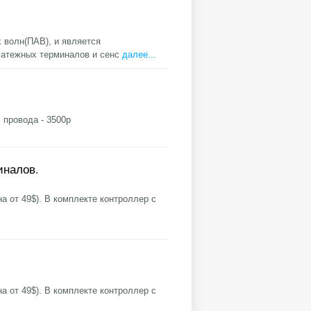
 волн(ПАВ), и является
латежных терминалов и сенс
далее...
 провода - 3500р
иналов.
а от 49$). В комплекте контроллер с
а от 49$). В комплекте контроллер с