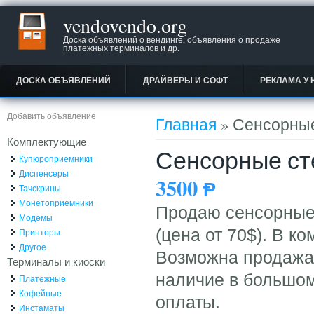
vendovendo.org
Доска объявлений о вендинге, объявления о продаже
платежных терминалов и др.
ДОСКА ОБЪЯВЛЕНИЙ
ДРАЙВЕРЫ И СОФТ
РЕКЛАМА У 
Вы здесь
Добавить объявление
Главная
» Сенсорные с
Комплектующие
Сенсорные стекл
Купюроприемники
Диспенсеры
3500
Ᵽ
Тачскрины
Монетоприемники
Продаю сенсорные ст
Модемы
(цена от 70$). В к
Принтеры
Другое
Возможна продажа б
Терминалы и киоски
наличие в большом
Платежные
Кофейные
оплаты.
Инстаматы