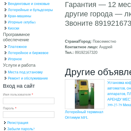
Гарантия — 12 мес
Вендинговые и снековые
Лотерейные и бульдозеры
другие города — л
Кран-машины
Звоните 891921673
Игорные (клубы)
Киоски
Программное
обеспечение
Страна/Город:
Повсеместно
Платежное
Контактное лицо:
Андрей
Лотерейное и биржевое
Тел.:
89192167320
Игорное
Услуги и работа
Другие объявл
Места под установку
Ремонт и обслуживание
Установка ко
Вход на сайт
автоматов, с
аппаратов, П
Имя пользователя
*
АРЕНДУ МЕСТА
399-27-79 Мих
Пароль
*
Лотерейный терминал
Оптимум MFL
Регистрация
Забыли пароль?