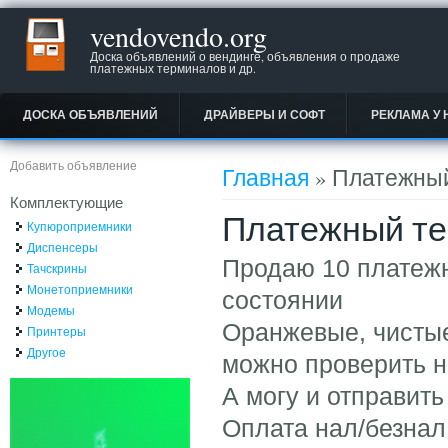
vendovendo.org
Доска объявлений о вендинге, объявления о продаже
платежных терминалов и др.
ДОСКА ОБЪЯВЛЕНИЙ
ДРАЙВЕРЫ И СОФТ
РЕКЛАМА У 
Вы здесь
Добавить объявление
Главная
» Платежный
Комплектующие
Платежный те
Купюроприемники
Диспенсеры
Продаю 10 платеж
Тачскрины
Монетоприемники
состоянии
Модемы
Оранжевые, чистые
Принтеры
Другое
можно проверить на
А могу и отправить
Оплата нал/безнал