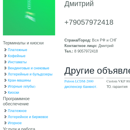
Дмитрий
+79057972418
Страна/Город:
Вся РФ и СНГ
Терминалы и киоски
Контактное лицо:
Дмитрий
Платежные
Тел.:
8 9057972418
Кофейные
Инстаматы
Другие объявл
Вендинговые и снековые
Лотерейные и бульдозеры
Кран-машины
Puloon LCDM-2000
Custom VKP 80/
Игорные (клубы)
диспенсер банкнот.
ТО. гарантия
Киоски
Программное
обеспечение
Платежное
Лотерейное и биржевое
Игорное
Услуги и работа