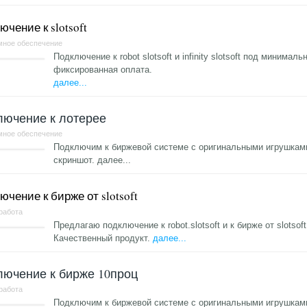
чение к slotsoft
мное обеспечение
Подключение к robot slotsoft и infinity slotsoft под минима
фиксированная оплата.
далее...
лючение к лотерее
мное обеспечение
Подключим к биржевой системе с оригинальными игрушками
скриншот.
далее...
ючение к бирже от slotsoft
 работа
Предлагаю подключение к robot.slotsoft и к бирже от slotsof
Качественный продукт.
далее...
ючение к бирже 10проц
 работа
Подключим к биржевой системе с оригинальными игрушками