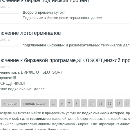
ючение к бирже под низкий процент
 работа
Доброго времени суток!
Подключим к бирже ваши терминалы.
далее...
лючение лототерминалов
 работа
подключение биржевых и развлекательных терминалов
дал
ючение к биржевой программе,SLOTSOFT,низкий пр
 работа
чение как к БИРЖЕ ОТ SLOTSOFT
процент!!!
ОСРЕДНИКОВ!
тное подключение.
далее...
аницы
« первая
‹ предыдущая
…
6
7
8
9
10
11
12
13
1
разделе вы можете найти и предложить услуги по
подключению к лотерее
, п
ение и софт для терминалов
, панелей, моноблоков, игровых и лотерейных 
ний по букмекерским линиям, подключению к бирже. Тэги: игрософт, гаминатор
ambling, мир лотерей, 1 июля, биржа, закон.