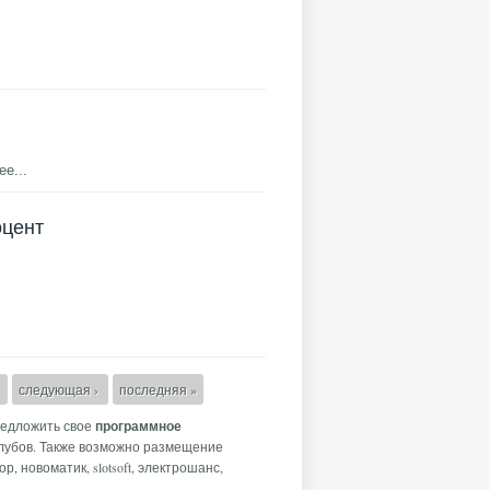
ее...
оцент
4
следующая ›
последняя »
редложить свое
программное
клубов. Также возможно размещение
, новоматик, slotsoft, электрошанс,