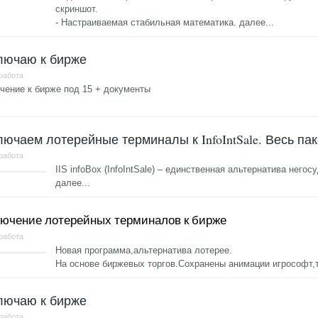
скриншот.
- Настраиваемая стабильная математика.
далее...
лючаю к бирже
 работа
ение к бирже под 15 + документы
.
ючаем лотерейные терминалы к InfoIntSale. Весь пак
 работа
IIS infoBox (InfoIntSale) – единственная альтернатива него
далее...
ючение лотерейных терминалов к бирже
 работа
Новая программа,альтернатива лотерее.
На основе биржевых торгов.Сохранены анимации игрософт,
лючаю к бирже
 работа