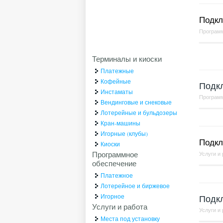
Подклю
Програм
Терминалы и киоски
Платежные
Кофейные
Подк
Инстаматы
Програм
Вендинговые и снековые
Лотерейные и бульдозеры
Кран-машины
Игорные (клубы)
Подкл
Киоски
Программное
Услуги и
обеспечение
Платежное
Лотерейное и биржевое
Игорное
Подкл
Услуги и работа
Услуги и
Места под установку