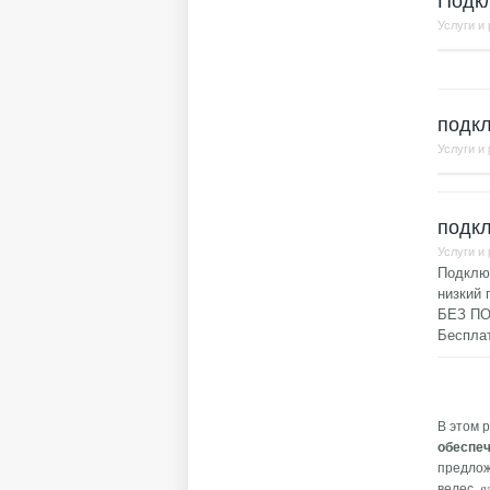
Подкл
Услуги и
подк
Услуги и
подкл
Услуги и
Подклю
низкий 
БЕЗ П
Беспла
Стр
В этом 
обеспеч
предложе
велес, g