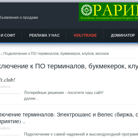
объявления о продаже
 И СОФТ
РЕКЛАМА У НАС
HOLYTRADE
ДОМИНАТОР
есь
» Подключение к ПО терминалов, букмекерок, клубов, киосков
лючение к ПО терминалов, букмекерок, клу
ft.club!
 работа
Лотерейные решения - посетите наш сайт!
далее...
лючение терминалов: Электрошанс и Велес (биржа,
риятие) ..
 работа
Подключение к самой надежной и высокодоходной програм