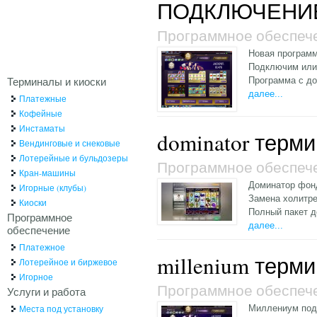
ПОДКЛЮЧЕНИЕ 
Программное обеспеч
Новая программ
Подключим или 
Терминалы и киоски
Программа с до
далее...
Платежные
Кофейные
Инстаматы
dominator терм
Вендинговые и снековые
Лотерейные и бульдозеры
Программное обеспеч
Кран-машины
Доминатор фонд
Игорные (клубы)
Замена холитре
Киоски
Полный пакет д
Программное
далее...
обеспечение
Платежное
millenium терм
Лотерейное и биржевое
Игорное
Программное обеспеч
Услуги и работа
Места под установку
Миллениум под