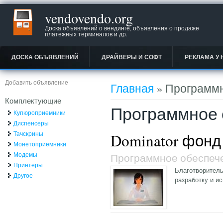
vendovendo.org
Доска объявлений о вендинге, объявления о продаже
платежных терминалов и др.
ДОСКА ОБЪЯВЛЕНИЙ
ДРАЙВЕРЫ И СОФТ
РЕКЛАМА У 
Вы здесь
Добавить объявление
Главная
» Программн
Комплектующие
Программное 
Купюроприемники
Диспенсеры
Тачскрины
Dominator фонд
Монетоприемники
Модемы
Программное обеспеч
Принтеры
Благотворитель
Другое
разработку и и