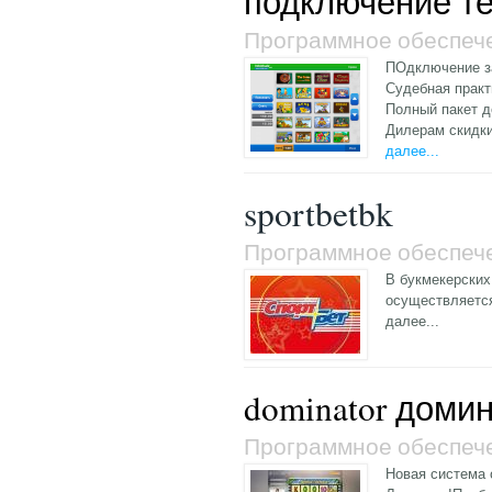
подключение т
Программное обеспеч
ПОдключение з
Судебная практ
Полный пакет д
Дилерам скидк
далее...
sportbetbk
Программное обеспеч
В букмекерских
осуществляется
далее...
dominator доми
Программное обеспеч
Новая система 