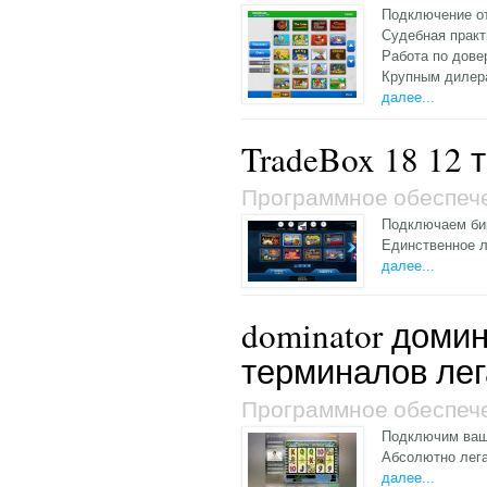
Подключение от
Судебная практ
Работа по дове
Крупным дилер
далее...
TradeBox 18 12 
Программное обеспеч
Подключаем бир
Единственное л
далее...
dominator доми
терминалов ле
Программное обеспеч
Подключим ваши
Абсолютно лега
далее...