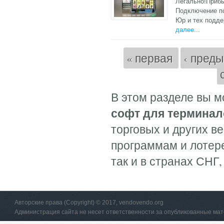
Легально!Приб
Подключение по
Юр и тех подде
далее...
Страницы
« первая
‹ пред
В этом разделе вы 
софт для терминал
торговых и других в
программам и лотере
так и в странах СНГ, 
Авторские права (Copyright) © 2017, vendovendo.org
Администрация сайта не несет ответственности за опубликованные ма