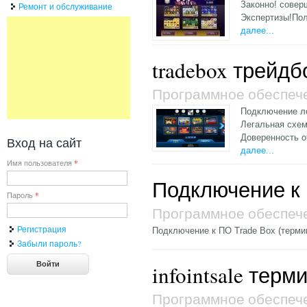
Законно! совер
Ремонт и обслуживание
Экспертизы!Пол
далее...
tradebox трейд
Программное обеспеч
Подключение ло
Легальная схем
Доверенность 
Вход на сайт
далее...
Имя пользователя
*
Подключение к П
Пароль
*
Программное обеспеч
Регистрация
Подключение к ПО Trade Box (терми
Забыли пароль?
infointsale тер
Программное обеспеч