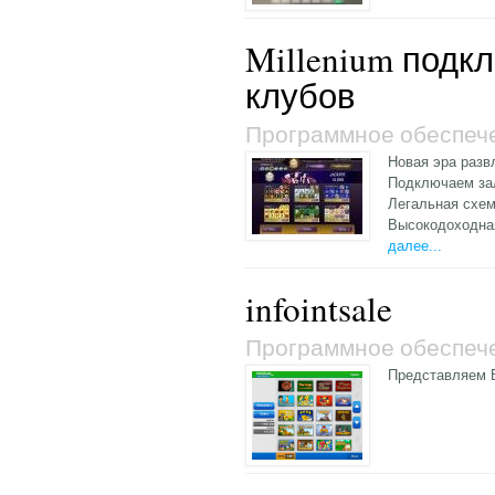
Millenium подк
клубов
Программное обеспеч
Новая эра разв
Подключаем зал
Легальная схем
Высокодоходна
далее...
infointsale
Программное обеспеч
Представляем 