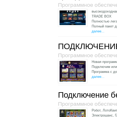
Программное обеспеч
высокодоходна
TRADE BOX
Полностью лега
Полный пакет д
далее...
ПОДКЛЮЧЕНИЕ 
Программное обеспеч
Новая программ
Подключим или 
Программа с до
далее...
Подключение б
Программное обеспеч
Робот, ЛотоКви
Электрошанс, 