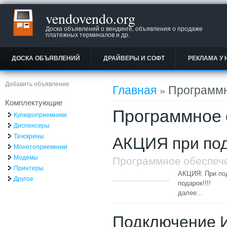
vendovendo.org
Доска объявлений о вендинге, объявления о продаже
платежных терминалов и др.
ДОСКА ОБЪЯВЛЕНИЙ
ДРАЙВЕРЫ И СОФТ
РЕКЛАМА У 
Вы здесь
Добавить объявление
Главная
» Программн
Комплектующие
Программное 
Купюроприемники
Диспенсеры
Тачскрины
АКЦИЯ при подк
Монетоприемники
Модемы
Программное обеспеч
Принтеры
АКЦИЯ: При под
Другое
подарок!!!!
далее...
Подключение И