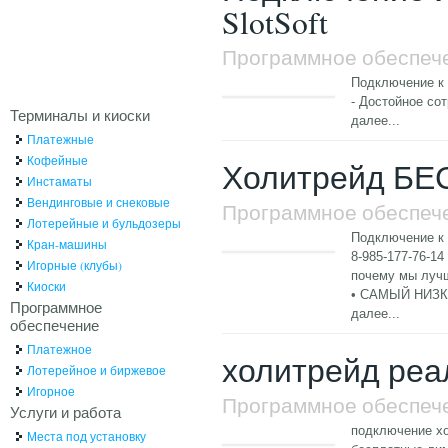
SlotSoft
Программное обеспеч
Подключение к 
- Достойное со
Терминалы и киоски
далее...
Платежные
Кофейные
Холитрейд БЕ
Инстаматы
Вендинговые и снековые
Программное обеспеч
Лотерейные и бульдозеры
Подключение 
Кран-машины
8-985-177-76-14
Игорные (клубы)
почему мы луч
Киоски
• САМЫЙ НИЗКИ
Программное
далее...
обеспечение
Платежное
холитрейд реа
Лотерейное и биржевое
Игорное
Программное обеспеч
Услуги и работа
подключение х
Места под установку