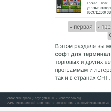
Глобал Слотс
условия огова
89037112008 З
Страницы
« первая
‹ пр
В этом разделе вы 
софт для терминал
торговых и других в
программам и лотере
так и в странах СНГ, 
Авторские права (Copyright) © 2017, vendovendo.org
Администрация сайта не несет ответственности за опубликованные ма