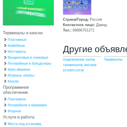
Страна/Город:
Россия
Контактное лицо:
Давид
Тел.:
89686761271
Терминалы и киоски
Платежные
Другие объявл
Кофейные
Инстаматы
Вендинговые и снековые
подключение залов,
Терминалы
Лотерейные и бульдозеры
терминалов, киосков
Кран-машины
DOMINATOR
Игорные (клубы)
Киоски
Программное
обеспечение
Платежное
Лотерейное и биржевое
Игорное
Услуги и работа
Места под установку