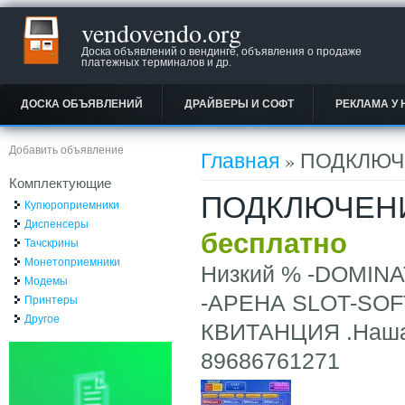
vendovendo.org
Доска объявлений о вендинге, объявления о продаже
платежных терминалов и др.
ДОСКА ОБЪЯВЛЕНИЙ
ДРАЙВЕРЫ И СОФТ
РЕКЛАМА У 
Вы здесь
Добавить объявление
Главная
» ПОДКЛЮЧЕ
Комплектующие
ПОДКЛЮЧЕНИЕ
Купюроприемники
Диспенсеры
бесплатно
Тачскрины
Монетоприемники
Низкий % -DOMIN
Модемы
-АРЕНА SLOT-SOF
Принтеры
Другое
КВИТАНЦИЯ .Наша т
89686761271