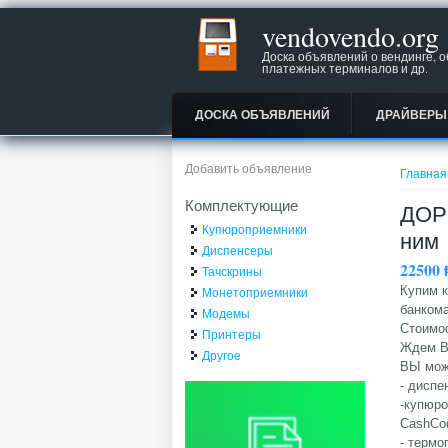
vendovendo.org
Доска объявлений о вендинге, 
платежных терминалов и др.
ДОСКА ОБЪЯВЛЕНИЙ
ДРАЙВЕРЫ
Вы зд
Добавить объявление
Главная
Комплектующие
ДОР
Купюроприемники
ним
Диспенсеры
22500
Тачскрины
Купим 
Монетоприемники
банкома
Модемы
Стоимо
Принтеры
Ждем В
Другое
ВЫ мож
- диспе
-купюро
CashCo
- термо