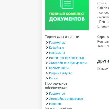
Custom 
Citizen
- сенсо
- монит
- Пин-п
Елена –
Терминалы и киоски
Страна
Контак
Платежные
Тел.:
8
Кофейные
Инстаматы
Вендинговые и снековые
Друг
Лотерейные и бульдозеры
Кран-машины
Купюро
Игорные (клубы)
Киоски
Программное
обеспечение
Платежное
Лотерейное и биржевое
Игорное
Услуги и работа