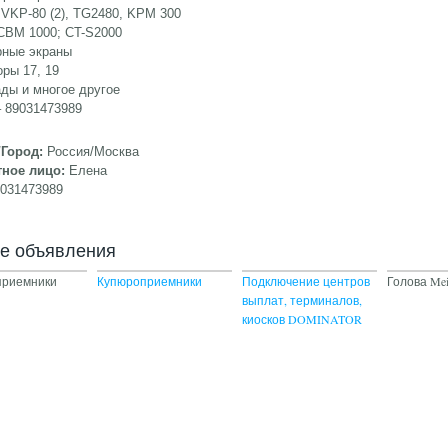
VKP-80 (2), TG2480, KPM 300
 CBM 1000; CT-S2000
рные экраны
оры 17, 19
ады и многое другое
 89031473989
/Город:
Россия/Москва
тное лицо:
Елена
9031473989
ие объявления
приемники
Купюроприемники
Подключение центров
Голова Mei
выплат, терминалов,
киосков DOMINATOR