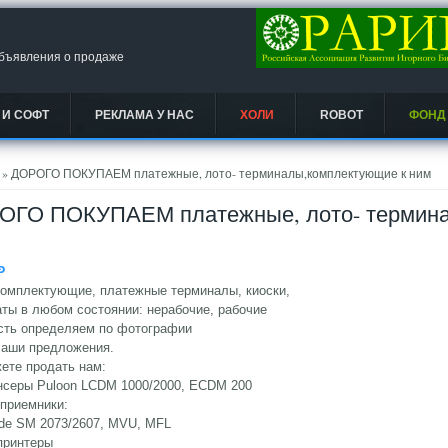
объявления о продаже
 И СОФТ
РЕКЛАМА У НАС
ХОЛИ
ROBOT
ФОНД
есь
» ДОРОГО ПОКУПАЕМ платежные, лото- терминалы,комплектующие к ним
ОГО ПОКУПАЕМ платежные, лото- термина
Ᵽ
комплектующие, платежные терминалы, киоски,
ты в любом состоянии: нерабочие, рабочие
сть определяем по фотографии
аши предложения.
ете продать нам:
нсеры Puloon LCDM 1000/2000, ECDM 200
приемники:
de SM 2073/2607, MVU, MFL
принтеры