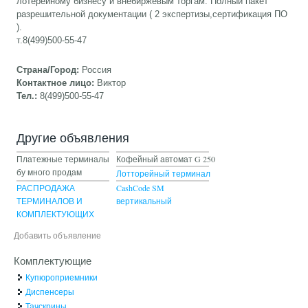
лотерейному бизнесу и внебиржевым торгам. Полный пакет
разрешительной документации ( 2 экспертизы,сертификация ПО
).
т.8(499)500-55-47
Страна/Город:
Россия
Контактное лицо:
Виктор
Тел.:
8(499)500-55-47
Другие объявления
Платежные терминалы
Кофейный автомат G 250
бу много продам
Лотторейный терминал
РАСПРОДАЖА
CashCode SM
ТЕРМИНАЛОВ И
вертикальный
КОМПЛЕКТУЮЩИХ
Добавить объявление
Комплектующие
Купюроприемники
Диспенсеры
Тачскрины