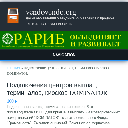
vendovendo.org
Доска объявлений о вендинге, объявления о продаже
платежных терминалов и др.
NAVIGATION
Вы здесь
Главная
» Подключение центров выплат, терминалов, киосков
DOMINATOR
Подключение центров выплат,
терминалов, киосков DOMINATOR
100
Ᵽ
Подключение залов, терминалов, киосков любых
производителей к ПО для приема и выплаты благотворительных
пожертвований "DOMINATOR" Благотворительного Фонда
"Грамотность". 74 видов анимаций. Законная альтернатива