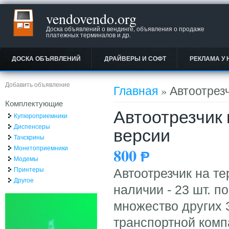
vendovendo.org
Доска объявлений о вендинге, объявления о продаже
платежных терминалов и др.
ДОСКА ОБЪЯВЛЕНИЙ
ДРАЙВЕРЫ И СОФТ
РЕКЛАМА У 
Вы здесь
Добавить объявление
Главная
» Автоотрез
Комплектующие
Автоотрезчик
Купюроприемники
Диспенсеры
версии
Тачскрины
Монетоприемники
800
Ᵽ
Модемы
Принтеры
Автоотрезчик на т
Другое
наличии - 23 шт. п
множество других 
транспортной комп