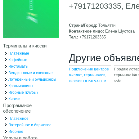
+79171203335, Ел
Страна/Город:
Тольятти
Контактное лицо:
Елена Шустова
Тел.:
+79171203335
Терминалы и киоски
Платежные
Другие объявл
Кофейные
Инстаматы
Подключение центров
Продаю лоте
Вендинговые и снековые
выплат, терминалов,
терминал bill to
Лотерейные и бульдозеры
киосков DOMINATOR
code
Кран-машины
Игорные (клубы)
Киоски
Программное
обеспечение
Платежное
Лотерейное и биржевое
Игорное
Услуги и работа