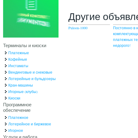
Другие объявл
Puloon-1000
Постоянно в 
комплектующ
платежных т
Терминалы и киоски
недорого!
Платежные
Кофейные
Инстаматы
Вендинговые и снековые
Лотерейные и бульдозеры
Кран-машины
Игорные (клубы)
Киоски
Программное
обеспечение
Платежное
Лотерейное и биржевое
Игорное
Услуги и работа