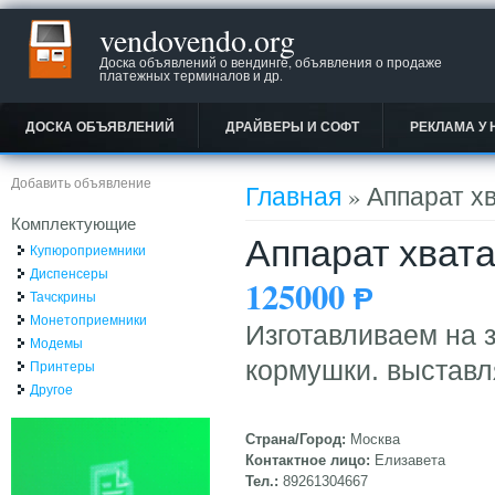
vendovendo.org
Доска объявлений о вендинге, объявления о продаже
платежных терминалов и др.
ДОСКА ОБЪЯВЛЕНИЙ
ДРАЙВЕРЫ И СОФТ
РЕКЛАМА У 
Вы здесь
Добавить объявление
Главная
» Аппарат х
Комплектующие
Аппарат хвата
Купюроприемники
Диспенсеры
125000
Ᵽ
Тачскрины
Монетоприемники
Изготавливаем на з
Модемы
кормушки. выставл
Принтеры
Другое
Страна/Город:
Москва
Контактное лицо:
Елизавета
Тел.:
89261304667